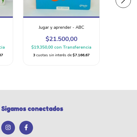
Jugar y aprender - ABC
¡
$21.500,00
$
cia
$19.350,00
con
Transferencia
$26.010,
67
3
cuotas sin interés de
$7.166,67
3
cuotas s
Sigamos conectados