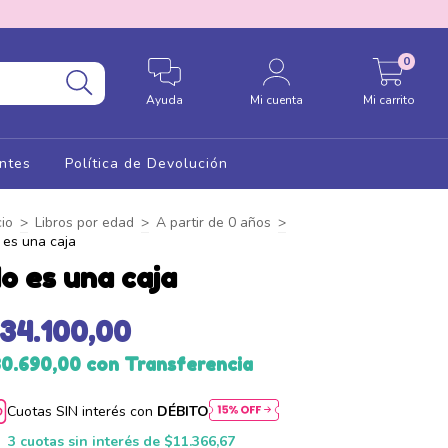
0
Ayuda
Mi cuenta
Mi carrito
ntes
Política de Devolución
cio
>
Libros por edad
>
A partir de 0 años
>
 es una caja
o es una caja
34.100,00
30.690,00
con
Transferencia
Cuotas SIN interés con
DÉBITO
3
cuotas sin interés de
$11.366,67