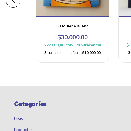
stos
Gato tiene sueño
00
$30.000,00
sferencia
$27.000,00
con
Transferencia
$1
e
$9.166,67
3
cuotas sin interés de
$10.000,00
3
Categorías
Inicio
Productos