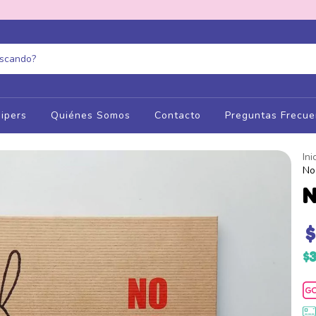
ipers
Quiénes Somos
Contacto
Preguntas Frecue
Ini
No
N
$
$