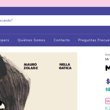
ipers
Quiénes Somos
Contacto
Preguntas Frecue
Ini
Mi
M
$