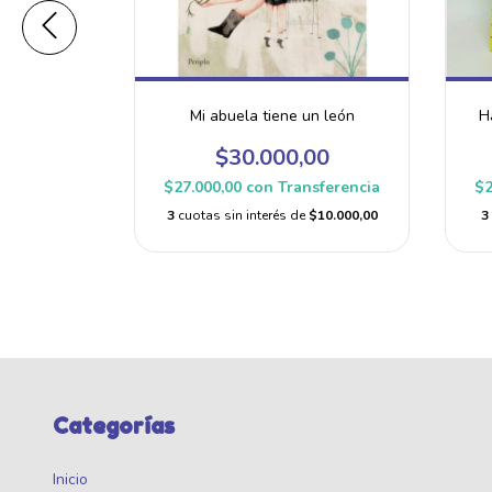
a del mundo
Mi abuela tiene un león
H
00
$30.000,00
sferencia
$27.000,00
con
Transferencia
$2
e
$9.666,67
3
cuotas sin interés de
$10.000,00
3
Categorías
Inicio