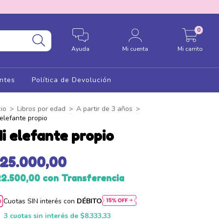
0
Ayuda
Mi cuenta
Mi carrito
ntes
Política de Devolución
cio
>
Libros por edad
>
A partir de 3 años
>
 elefante propio
i elefante propio
$25.000,00
22.500,00
con
Transferencia
Cuotas SIN interés con
DÉBITO
3
cuotas sin interés de
$8.333,33