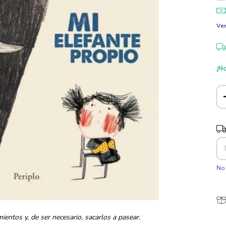
Ver
¡No
Ent
No 
ientos y, de ser necesario, sacarlos a pasear.