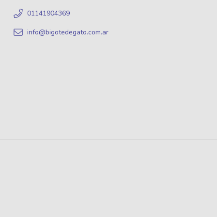
01141904369
info@bigotedegato.com.ar