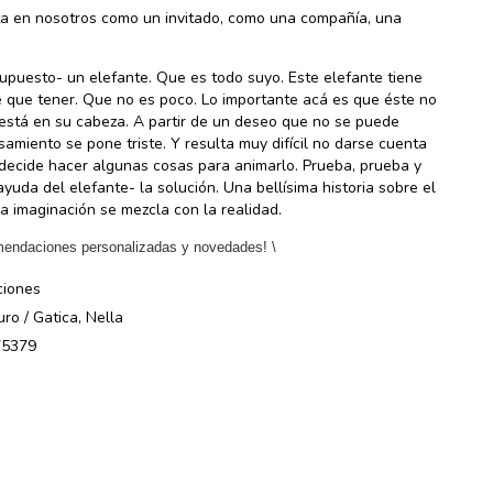
a en nosotros como un invitado, como una compañía, una
supuesto- un elefante. Que es todo suyo. Este elefante tiene
e que tener. Que no es poco. Lo importante acá es que éste no
está en su cabeza. A partir de un deseo que no se puede
samiento se pone triste. Y resulta muy difícil no darse cuenta
̃a decide hacer algunas cosas para animarlo. Prueba, prueba y
da del elefante- la solución. Una bellísima historia sobre el
sa imaginación se mezcla con la realidad.
mendaciones personalizadas y novedades! \
ciones
ro / Gatica, Nella
75379