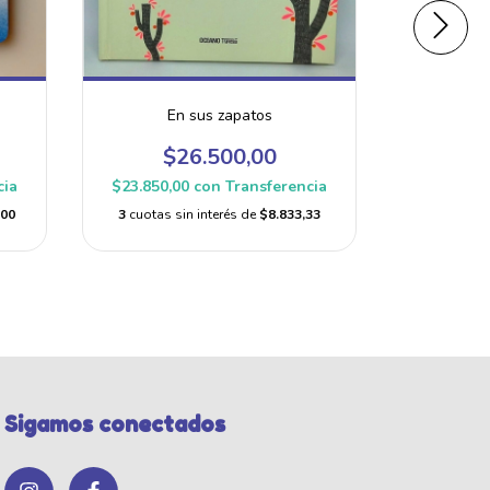
En sus zapatos
Formas di
m
$26.500,00
$
cia
$23.850,00
con
Transferencia
$15.300,
,00
3
cuotas sin interés de
$8.833,33
3
cuotas s
Sigamos conectados