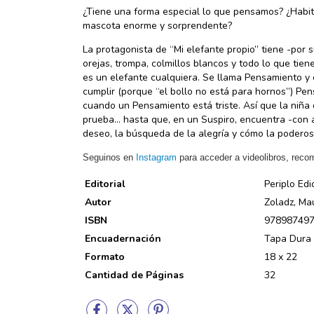
¿Tiene una forma especial lo que pensamos? ¿Habit
mascota enorme y sorprendente?
La protagonista de “Mi elefante propio” tiene -por 
orejas, trompa, colmillos blancos y todo lo que tien
es un elefante cualquiera. Se llama Pensamiento y 
cumplir (porque “el bollo no está para hornos”) Pen
cuando un Pensamiento está triste. Así que la nin
prueba… hasta que, en un Suspiro, encuentra -con ayu
deseo, la búsqueda de la alegría y cómo la podero
Seguinos en
Instagram
para acceder a videolibros, reco
Editorial
Periplo Edi
Autor
Zoladz, Mau
ISBN
97898749
Encuadernación
Tapa Dura
Formato
18 x 22
Cantidad de Páginas
32