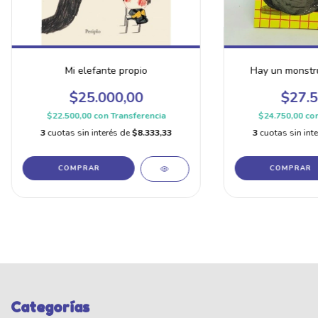
Mi elefante propio
Hay un monstru
$25.000,00
$27.5
$22.500,00
con
Transferencia
$24.750,00
co
3
cuotas sin interés de
$8.333,33
3
cuotas sin int
Categorías